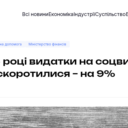
Всі новини
Економіка
Індустрії
Суспільство
на допомога
Міністерство фінансів
 році видатки на соцв
скоротилися – на 9%