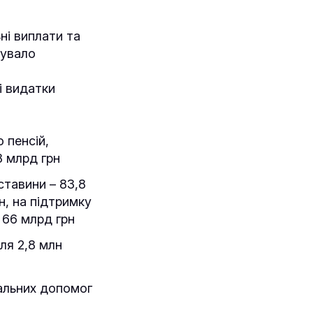
ні виплати та
кувало
і видатки
 пенсій,
8 млрд грн
ставини – 83,8
н, на підтримку
 66 млрд грн
ля 2,8 млн
іальних допомог