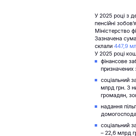
У 2025 році з 
пенсійні зобов’
Міністерство фі
Зазначена сума
склали
447,9 м
У 2025 році кош
фінансове за
призначених 
соціальний з
млрд грн. З н
громадян, зо
надання піль
домогоспода
соціальний за
– 22,6 млрд 