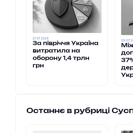
21.07.2026
09.07.
За півріччя Україна
Мі
витратила на
до
оборону 1,4 трлн
37%
грн
де
Укр
Останнє в рубриці Сус