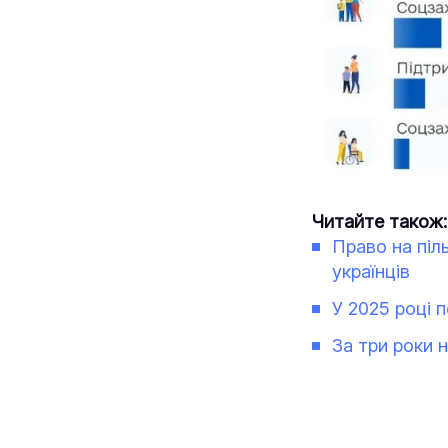
Читайте також:
Право на піл
українців
У 2025 році 
За три роки 