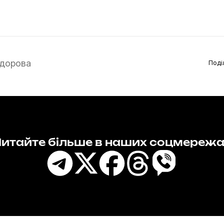
дорова
Поді
итайте більше в наших соцмереж