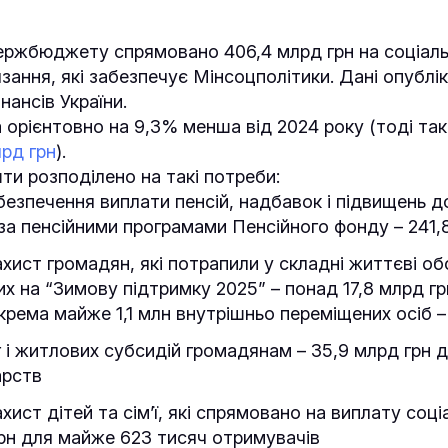
держбюджету спрямовано 406,4 млрд грн на соціаль
язання, які забезпечує Мінсоцполітики. Дані опублі
нансів України.
 орієнтовно на 9,3% менша від 2024 року (тоді так
лрд грн
).
ти розподілено на такі потреби:
безпечення виплати пенсій, надбавок і підвищень до
за пенсійними програмами Пенсійного фонду – 241,
ахист громадян, які потрапили у складні життєві об
их на “Зимову підтримку 2025” – понад 17,8 млрд гр
крема майже 1,1 млн внутрішньо переміщених осіб –
г і житлових субсидій громадянам – 35,9 млрд грн д
рств
хист дітей та сім’ї, які спрямовано на виплату соц
грн для майже 623 тисяч отримувачів