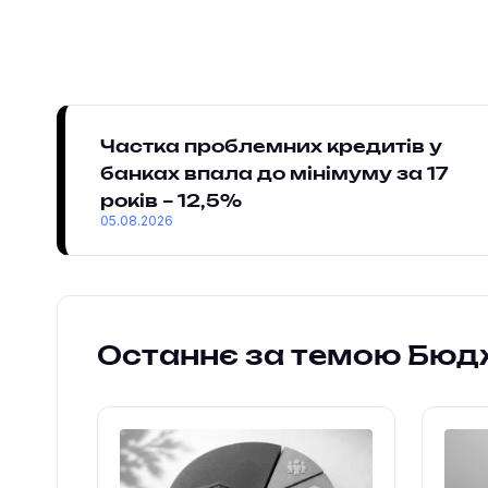
Частка проблемних кредитів у
банках впала до мінімуму за 17
років – 12,5%
05.08.2026
Останнє за темою Бюд