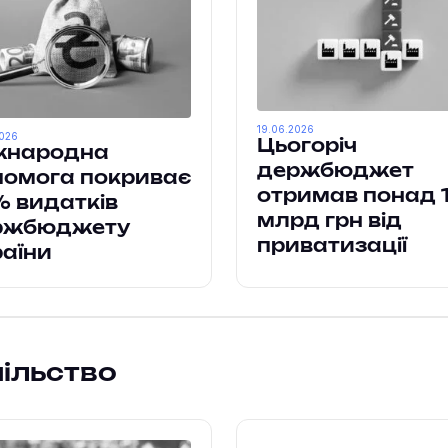
19.06.2026
2026
Цьогоріч
жнародна
держбюджет
помога покриває
отримав понад 
 видатків
млрд грн від
ржбюджету
приватизації
аїни
пільство