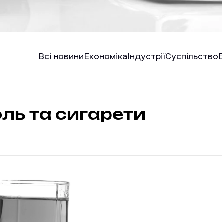
Всі новини
Економіка
Індустрії
Суспільство
ль та сигарети