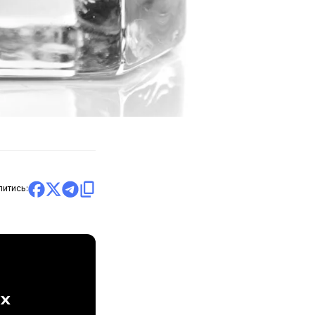
литись:
ах