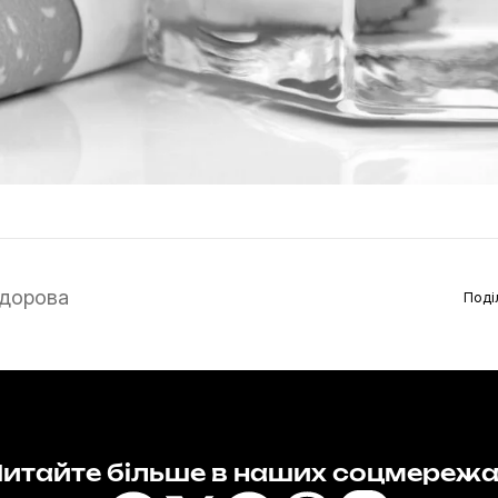
дорова
Поді
итайте більше в наших соцмереж