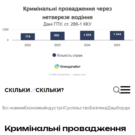
Скільки-скільки? — Медіа про суспільні дані
Введіть
Почати 
Всі новини
Економіка
Індустрії
Суспільство
Безпека
Дашборди
соцмережах
Кримінальні провадження