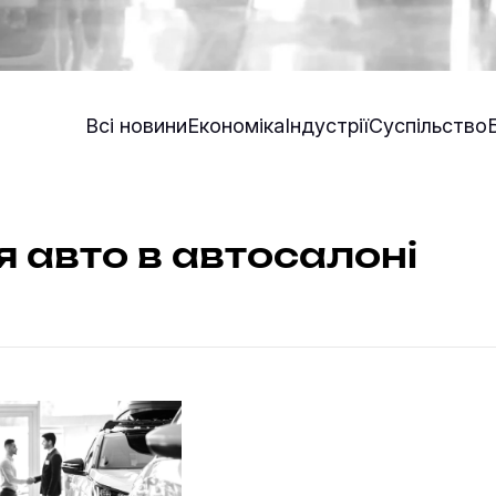
Всі новини
Економіка
Індустрії
Суспільство
я авто в автосалоні