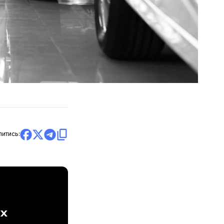
литись:
ах