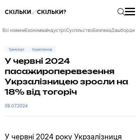
Скільки-скільки? — Медіа про суспільні дані
Введіть
Почати 
Всі новини
Економіка
Індустрії
Суспільство
Безпека
Дашборди
Транспорт
Укрзалізниця
У червні 2024
пасажироперевезення
Укрзалізницею зросли на
18% від тогоріч
08.07.2024
соцмережах
У червні 2024 року Укрзалізниця