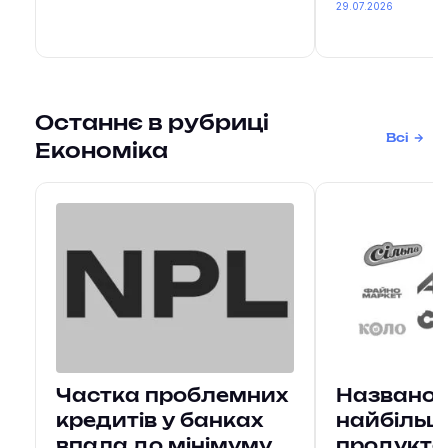
29.07.2026
Останнє в рубриці
Всі
Економіка
Частка проблемних
Названо 
кредитів у банках
найбільш
впала до мінімуму
продукто