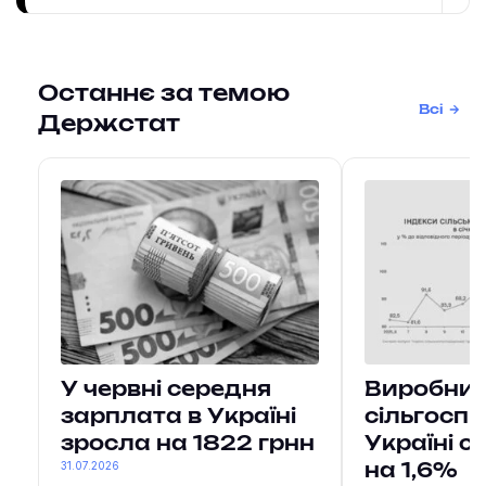
Останнє за темою
Всі
Держстат
У червні середня
Виробни
зарплата в Україні
сільгоспп
зросла на 1822 грнн
Україні 
31.07.2026
на 1,6%