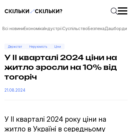
Скільки-скільки? — Медіа про суспільні дані
Введіть
Почати 
Всі новини
Економіка
Індустрії
Суспільство
Безпека
Дашборди
Держстат
Нерухомість
Ціни
У ІІ кварталі 2024 ціни на
житло зросли на 10% від
тогоріч
21.08.2024
У ІІ кварталі 2024 року ціни на
соцмережах
житло в Україні в середньому