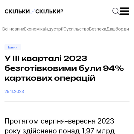
Скільки-скільки? — Медіа про суспільні дані
Введіть
Почати 
Всі новини
Економіка
Індустрії
Суспільство
Безпека
Дашборди
Банки
У ІІІ кварталі 2023
безготівковими були 94%
карткових операцій
29.11.2023
Протягом серпня-вересня 2023
соцмережах
року здійснено понад 1,97 млрд