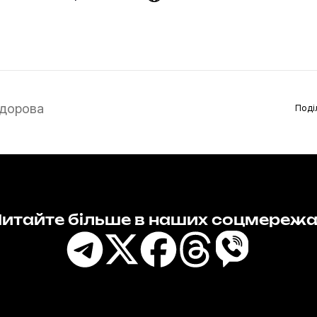
дорова
Поді
итайте більше в наших соцмереж