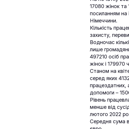
17080 жінок та 
посиланням на 
Німеччини.
Кількість прац
захисту, переви
Водночас кільк
лише громадяни
497210 осіб пра
жінок і 179970 
Станом на квіт
серед яких 4132
працездатних, 
допомоги – 1506
Рівень працевл
менше від сусід
лютого 2022 ро
Середня сума в
євро.