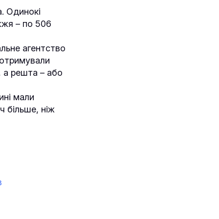
. Одинокі
жжя – по 506
альне агентство
і отримували
, а решта – або
ині мали
ч більше, ніж
в