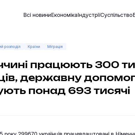
Всі новини
Економіка
Індустрії
Суспільство
й розподіл
Країни
Міграція
ччині працюють 300 т
ців, державну допомо
ють понад 693 тисячі
5 року 299670 українців працевлаштовані в Німеччи