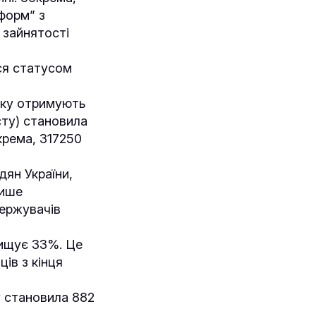
нформ” з
 зайнятості
ься статусом
(яку отримують
сту) становила
окрема, 317250
дян України,
лише
держувачів
вищує 33%. Це
ців з кінця
у становила 882