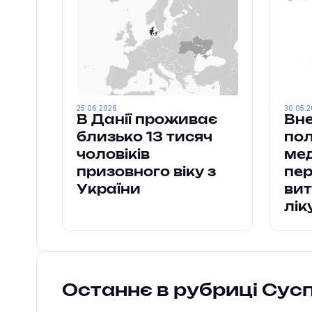
25.06.2026
30.05.
В Данії проживає
Вне
близько 13 тисяч
пол
чоловіків
ме
призовного віку з
пе
України
вит
лік
Останнє в рубриці Сус