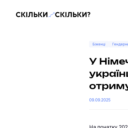
Скільки-скільки? — Медіа про суспільні дані
Біженці
Гендерни
У Німе
україн
отриму
09.09.2025
На початку 202