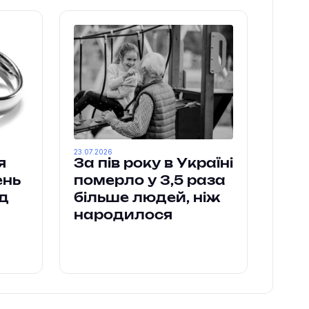
23.07.2026
я
За пів року в Україні
ень
померло у 3,5 раза
ід
більше людей, ніж
народилося