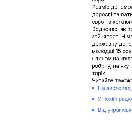
Розмір допомог
дорослі та бат
євро на кожного
Водночас, як 
зайнятості Німе
державну допомо
молодші 15 рокі
Станом на квіт
роботу, на яку
торік.
Читайте також:
На листопад 
У Чехії прац
Від українсь