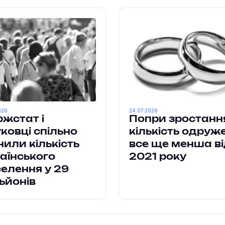
026
24.07.2026
жстат і
Попри зростанн
ковці спільно
кількість одруж
нили кількість
все ще менша в
аїнського
2021 року
елення у 29
ьйонів