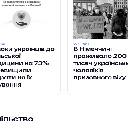
2026
25.05.2026
ски українців до
В Німеччині
ьської
проживало 200
дицини на 73%
тисяч українськ
ревищили
чоловіків
рати на їх
призовного віку
ування
пільство