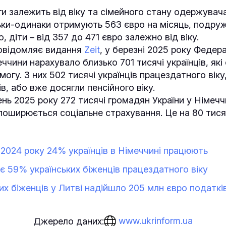
и залежить від віку та сімейного стану одержувача
ьки-одинаки отримують 563 євро на місяць, подру
, діти – від 357 до 471 євро залежно від віку.
повідомляє видання
Zeit
, у березні 2025 року Федер
ччини нарахувало близько 701 тисячі українців, як
гу. З них 502 тисячі українців працездатного віку
в, або вже досягли пенсійного віку.
ень 2025 року 272 тисячі громадян України у Німечч
 поширюється соціальне страхування. Це на 80 тися
2024 року 24% українців в Німеччині працюють
ює 59% українських біженців працездатного віку
ких біженців у Литві надійшло 205 млн євро податкі
www.ukrinform.ua
Джерело даних: