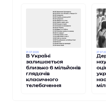
31.07.2026
27.07.2
В Україні
Дер
залишається
нау
близько 6 мільйонів
оці
глядачів
укр
класичного
нас
телебачення
міл