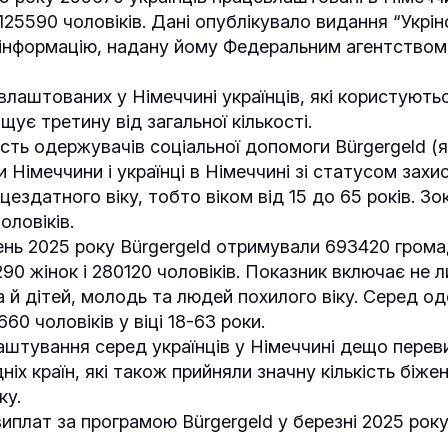
125590 чоловіків. Дані опублікувало видання “Укрі
інформацію, надану йому Федеральним агентством
евлаштованих у Німеччині українців, які користуют
щує третину від загальної кількості.
ість одержувачів соціальної допомоги Bürgergeld 
 Німеччини і українці в Німеччині зі статусом захи
цездатного віку, тобто віком від 15 до 65 років. З
чоловіків.
ень 2025 року Bürgergeld отримували 693420 грома
90 жінок і 280120 чоловіків. Показник включає не 
а й дітей, молодь та людей похилого віку. Серед о
60 чоловіків у віці 18-63 роки.
аштування серед українців у Німеччині дещо пере
ніх країн, які також прийняли значну кількість біжен
ку.
иплат за програмою Bürgergeld у березні 2025 рок