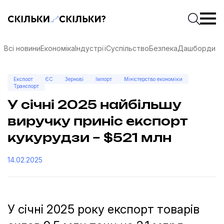
Скільки-скільки? — Медіа про суспільні дані
Введіть
Почати 
Всі новини
Економіка
Індустрії
Суспільство
Безпека
Дашборди
Експорт
ЄС
Зернові
Імпорт
Міністерство економіки
Транспорт
У січні 2025 найбільшу
виручку приніс експорт
кукурудзи – $521 млн
14.02.2025
соцмережах
У січні 2025 року експорт товарів