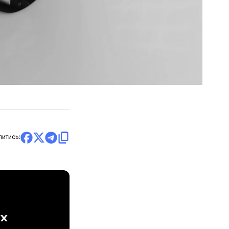
литись:
ах