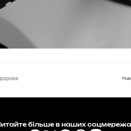
дорова
Поді
итайте більше в наших соцмереж