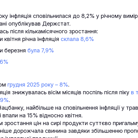
оку інфляція сповільнилася до 8,2% у річному вимі
ані опублікував Держстат.
ась після кількамісячного зростання:
и квітня річна інфляція
склала 8,6%
ми березня
була 7,9%
,6%
том
грудня 2025 року – 8%
.
ція знижувалась вісім місяців поспіль після піку
в 
5,9%
.
ацбанку, найбільше на сповільнення інфляції у трав
кі впали на 15% відносно квітня.
ом зростання цін на сирі продукти суттєво пригальм
ьніше дорожчала свинина завдяки збільшенню пропо