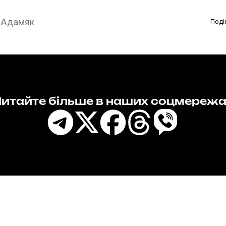
 Адамяк
Поді
итайте більше в наших соцмереж