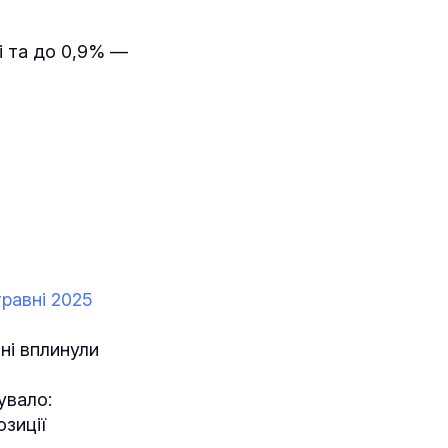
рі та до 0,9% —
травні 2025
ні вплинули
увало:
зиції