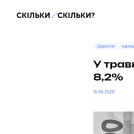
Скільки-скільки? — Медіа про суспільні дані
Держстат
Інфляц
У трав
8,2%
15.06.2026