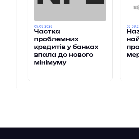
05.08.2026
03.08.
Частка
Наз
проблемних
на
кредитів у банках
пр
впала до нового
ме
мінімуму