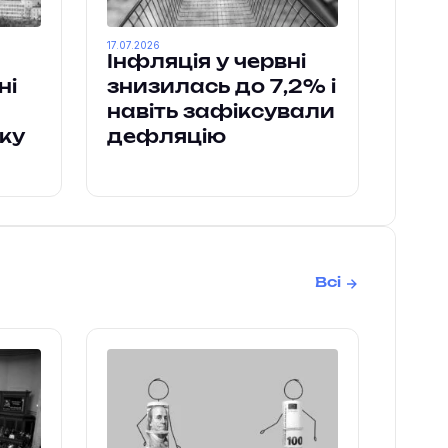
17.07.2026
Інфляція у червні
ні
знизилась до 7,2% і
навіть зафіксували
оку
дефляцію
Всі