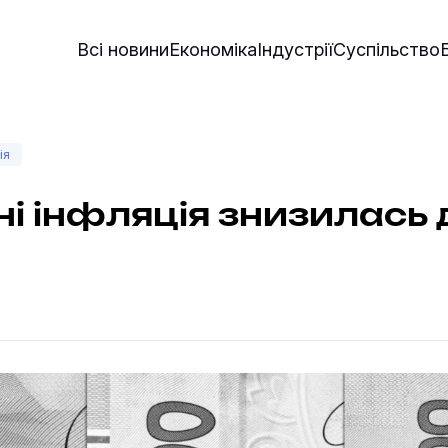
Всі новини
Економіка
Індустрії
Суспільство
ія
ні інфляція знизилась 