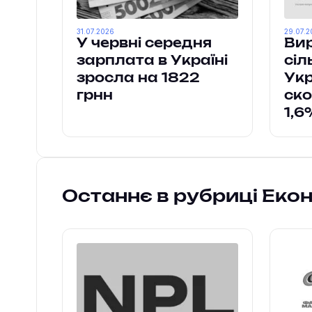
31.07.2026
29.07.2
У червні середня
Ви
зарплата в Україні
сіл
зросла на 1822
Укр
грнн
ско
1,
Останнє в рубриці Еко