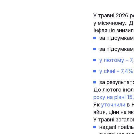
У травні 2026 р
у місячному. Д
Інфляція знизил
за підсумкам
за підсумка
у лютому – 7
у січні – 7,4%
за результа
До лютого інфля
року на рівні 1
Як
уточнили
в Н
яйця, ціни на я
У травні загал
надалі повіл