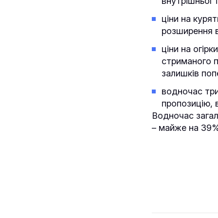
внутрішньої т
ціни на куря
розширення в
ціни на огірк
стриманого п
залишків по
водночас три
пропозицію, 
Водночас загал
– майже на 39%