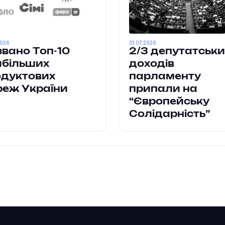
2026
31.07.2026
вано Топ-10
2/3 депутатськи
йбільших
доходів
одуктових
парламенту
реж України
припали на
“Європейську
Солідарність”