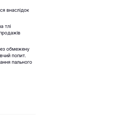
ися внаслідок
а тлі
 продажів
ерез обмежену
вчий попит.
чання пального