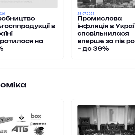
026
28.07.2026
робництво
Промислова
ьгосппродукції в
інфляція в Украї
аїні
сповільнилася
ротилося на
вперше за пів р
6%
– до 39%
номіка