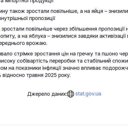
а імпортної продукції
тину також зростали повільніше, а на яйця – знизил
нутрішньої пропозиції
и зростали повільніше через збільшення пропозиції н
опиту, а на яблука – знизилися завдяки активізації
переднього врожаю.
вало стрімке зростання цін на гречку та пшоно ч
високу собівартість переробки та стабільний спожи
ом на показники інфляції значно впливає подорож
 відносно травня 2025 року.
stat.gov.ua
Джерело даних: