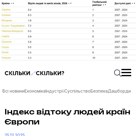
Скільки-скільки? — Медіа про суспільні дані
Введіть
Почати 
Всі новини
Економіка
Індустрії
Суспільство
Безпека
Дашборди
Індекс відтоку людей країн
Європи
соцмережах
25.12.2025