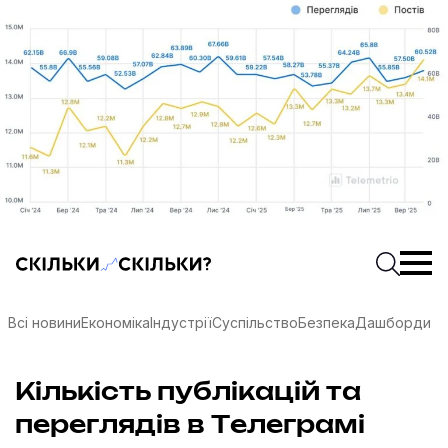
Скільки-скільки? — Медіа про суспільні дані
Введіть
Почати 
Всі новини
Економіка
Індустрії
Суспільство
Безпека
Дашборди
Кількість публікацій та
соцмережах
переглядів в Телеграмі