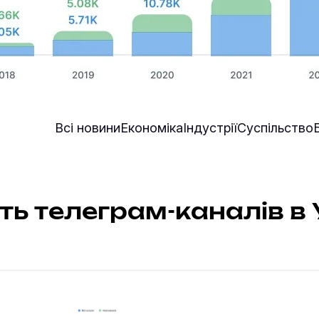
Всі новини
Економіка
Індустрії
Суспільство
сть телеграм-каналів в 