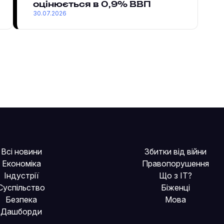
оцінюється в 0,9% ВВП
30.07.2026
Всі новини
Збитки від війни
Економіка
Правопорушення
Індустрії
Що з IT?
Суспільство
Біженці
Безпека
Мова
Дашборди