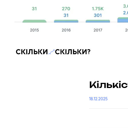
Скільки-скільки? — Медіа про суспільні дані
Кількі
18.12.2025