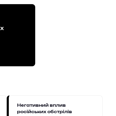
ах
Негативний вплив
російських обстрілів