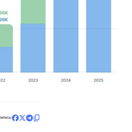
литись: