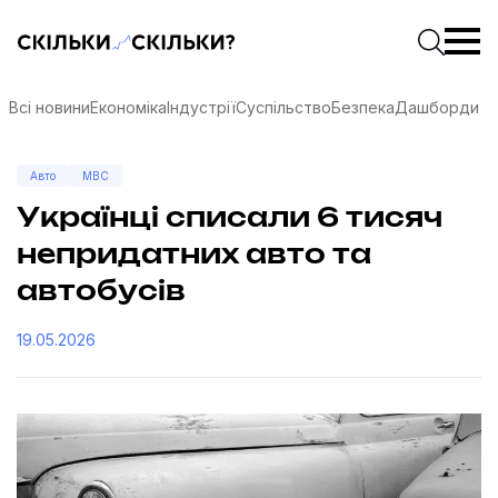
Скільки-скільки? — Медіа про суспільні дані
Введіть
Почати 
Всі новини
Економіка
Індустрії
Суспільство
Безпека
Дашборди
Авто
МВС
Українці списали 6 тисяч
непридатних авто та
автобусів
19.05.2026
соцмережах