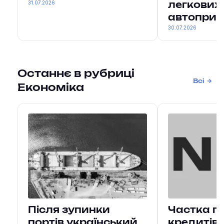
31.07.2026
легкових
автоприч
30.07.2026
Останнє в рубриці
Всі
Економіка
Після зупинки
Частка п
портів український
кредитів 