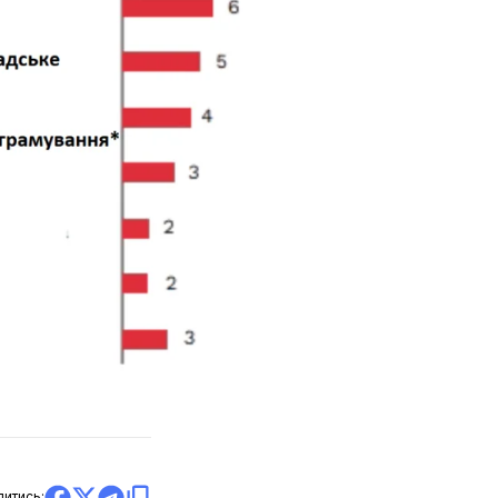
литись: