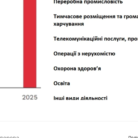
дорова
Поді