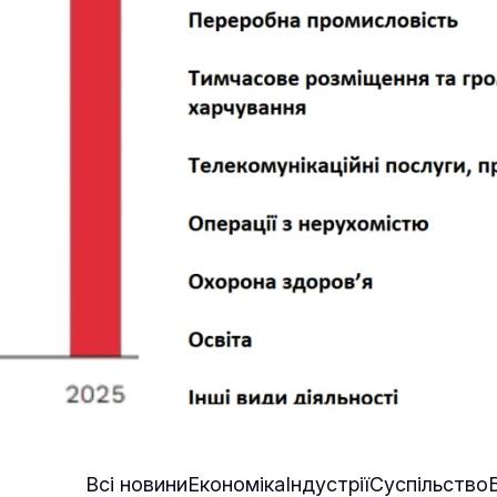
Всі новини
Економіка
Індустрії
Суспільство