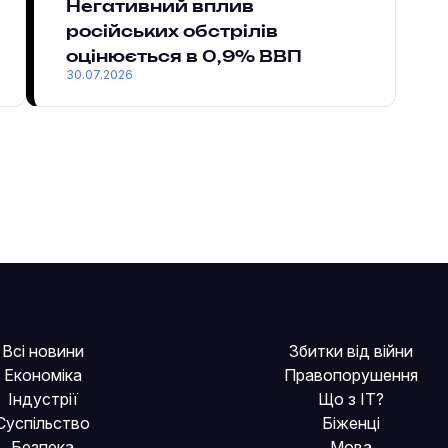
Негативний вплив
російських обстрілів
оцінюється в 0,9% ВВП
30.07.2026
Всі новини
Збитки від війни
Економіка
Правопорушення
Індустрії
Що з IT?
Суспільство
Біженці
Безпека
Мова