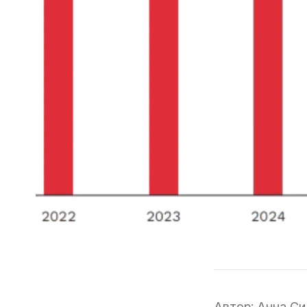
Автор:
Анна Си