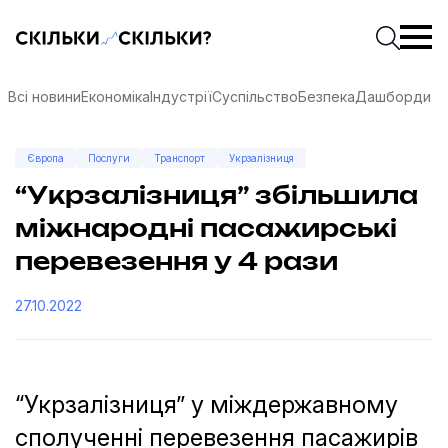
Скільки-скільки? — Медіа про суспільні дані
Введіть
Почати 
Всі новини
Економіка
Індустрії
Суспільство
Безпека
Дашборди
Європа
Послуги
Транспорт
Укрзалізниця
“Укрзалізниця” збільшила
міжнародні пасажирські
перевезення у 4 рази
27.10.2022
“Укрзалізниця” у міждержавному
соцмережах
сполученні перевезення пасажирів