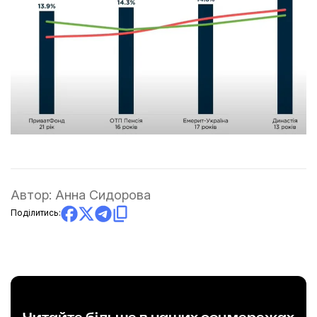
Автор:
Анна Сидорова
Поділитись: