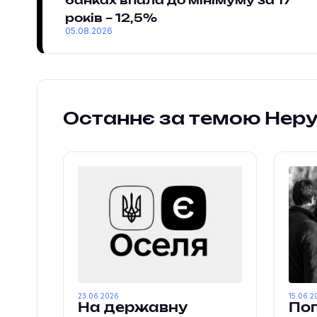
банках впала до мінімуму за 17
років – 12,5%
05.08.2026
Останнє за темою Неру
23.06.2026
15.06.2
На державну
Поп