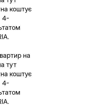
тна коштує
, 4-
льтатом
IA.
вартир на
а тут
тна коштує
, 4-
льтатом
IA.