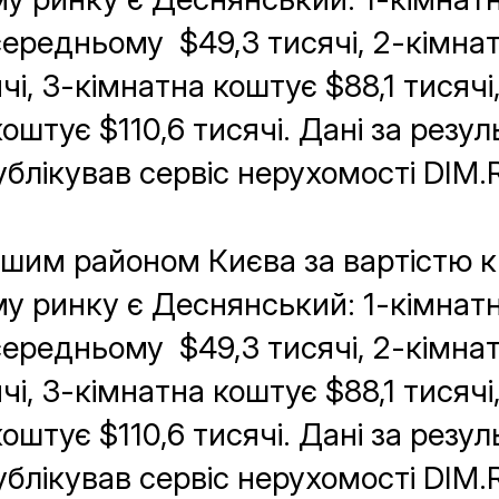
середньому $49,3 тисячі, 2-кімна
чі, 3-кімнатна коштує $88,1 тисячі
оштує $110,6 тисячі. Дані за резу
блікував сервіс нерухомості DІM.R
им районом Києва за вартістю к
у ринку є Деснянський: 1-кімнатн
середньому $49,3 тисячі, 2-кімна
чі, 3-кімнатна коштує $88,1 тисячі
оштує $110,6 тисячі. Дані за резу
блікував сервіс нерухомості DІM.R