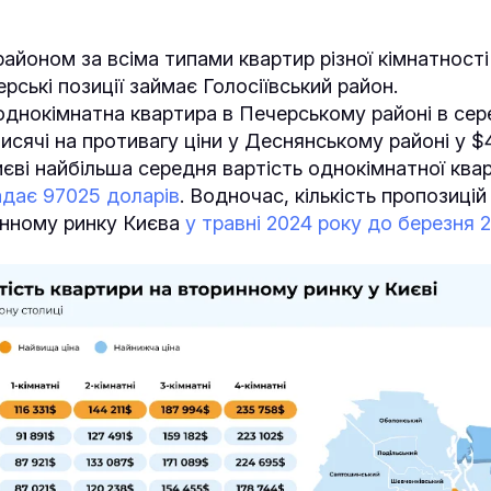
йоном за всіма типами квартир різної кімнатності
ерські позиції займає Голосіївський район.
однокімнатна квартира в Печерському районі в се
исячі на противагу ціни у Деснянському районі у $4
иєві найбільша середня вартість однокімнатної квар
адає 97025 доларів
. Водночас, кількість пропозиці
инному ринку Києва
у травні 2024 року до березня 