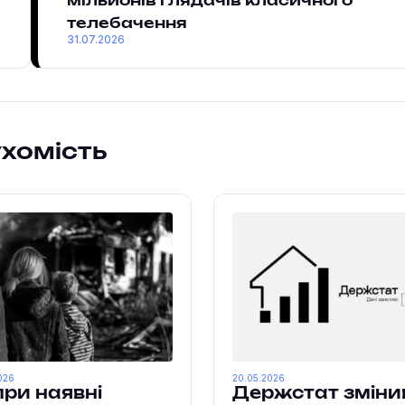
мільйонів глядачів класичного
телебачення
31.07.2026
хомість
026
20.05.2026
ри наявні
Держстат зміни