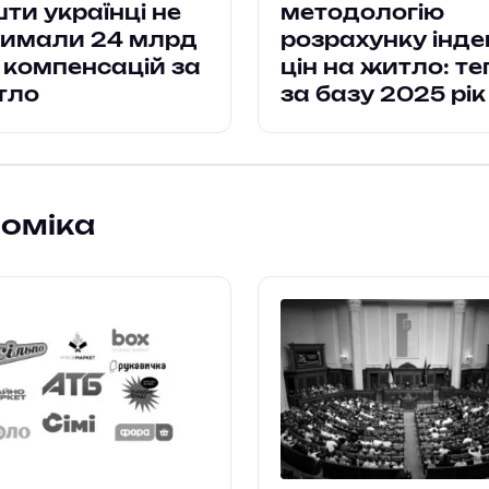
ти українці не
методологію
римали 24 млрд
розрахунку інде
 компенсацій за
цін на житло: те
тло
за базу 2025 рік
номіка