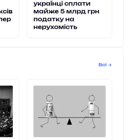
українці сплати
ксів
майже 5 млрд грн
пер
податку на
нерухомість
Всі