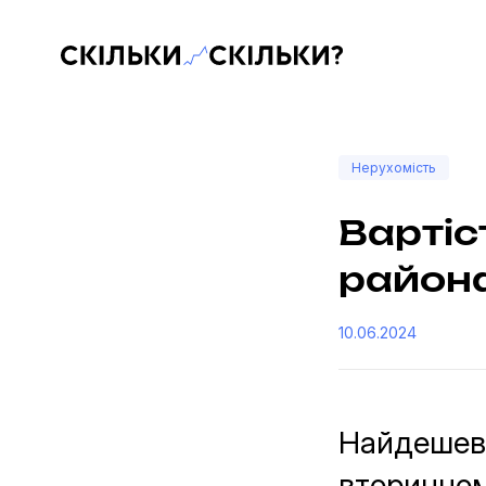
Скільки-скільки? — Медіа про суспільні дані
Нерухомість
Вартіс
района
10.06.2024
Найдешевш
вторинном