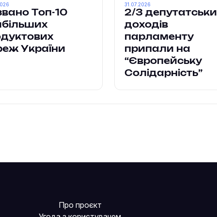
2026
31.07.2026
вано Топ-10
2/3 депутатськи
йбільших
доходів
одуктових
парламенту
реж України
припали на
“Європейську
Солідарність”
Про проєкт
Угода з користувачем