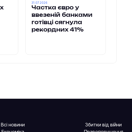
31.07.2026
х
Частка євро у
ввезеній банками
готівці сягнула
рекордних 41%
Всі новини
Збитки від війни
Економіка
Правопорушення