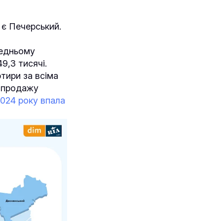
 є Печерський.
редньому
9,3 тисячі.
тири за всіма
й продажу
2024 року впала