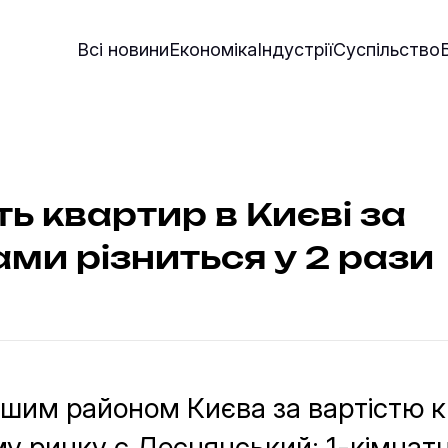
Всі новини
Економіка
Індустрії
Суспільство
ть квартир в Києві за
ми різниться у 2 рази
им районом Києва за вартістю к
у ринку є Деснянський: 1-кімнатн