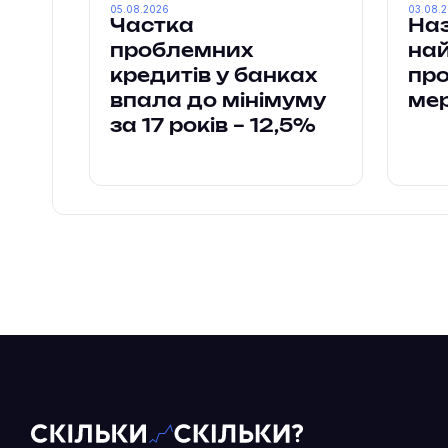
05.08.2026
03.08.
Частка
Наз
проблемних
на
кредитів у банках
пр
впала до мінімуму
ме
за 17 років – 12,5%