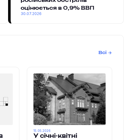
російських обстрілів
оцінюється в 0,9% ВВП
30.07.2026
Всі
15.05.2026
в
У січні-квітні