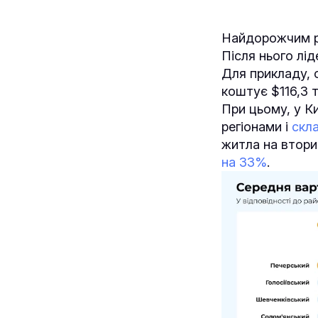
Найдорожчим ра
Після нього лід
Для прикладу, 
коштує $116,3 т
При цьому, у К
регіонами і
скл
житла на втор
на 33%
.