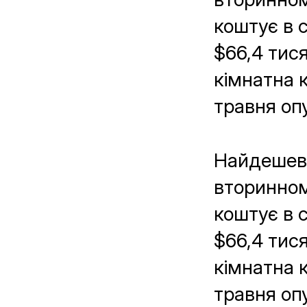
коштує в 
$66,4 тися
кімнатна к
травня опу
Найдешевш
вторинном
коштує в 
$66,4 тися
кімнатна к
травня опу