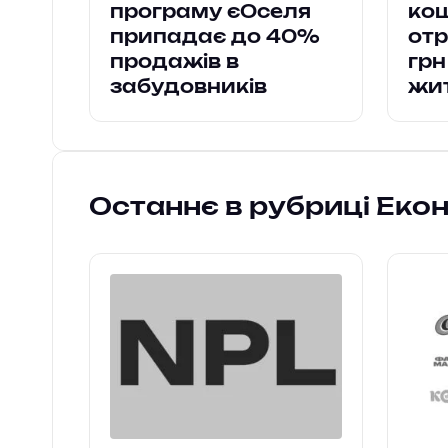
програму єОселя
кош
припадає до 40%
от
продажів в
грн
забудовників
жи
Останнє в рубриці Еко