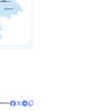
литись: