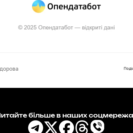
дорова
Поді
итайте більше в наших соцмереж