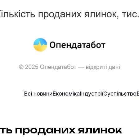
Всі новини
Економіка
Індустрії
Суспільство
сть проданих ялинок