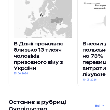
В Данії проживає
Внески ук
близько 13 тисяч
польсько
чоловіків
на 73%
призовного віку з
перевищ
України
витрати н
25.06.2026
лікуванн
30.05.2026
Останнє в рубриці
Всі
Суспільство