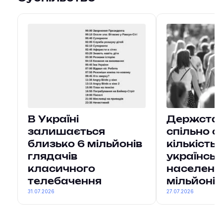
В Україні
Держстат 
залишається
спільно о
близько 6 мільйонів
кількість
глядачів
українсь
класичного
населенн
телебачення
мільйонів
31.07.2026
27.07.2026