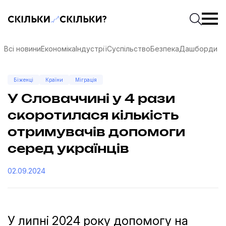
Скільки-скільки? — Медіа про суспільні дані
Введіть
Почати 
Всі новини
Економіка
Індустрії
Суспільство
Безпека
Дашборди
Біженці
Країни
Міграція
У Словаччині у 4 рази
скоротилася кількість
отримувачів допомоги
серед українців
02.09.2024
соцмережах
У липні 2024 року допомогу на