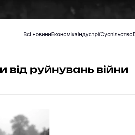
Всі новини
Економіка
Індустрії
Суспільство
и від руйнувань війни