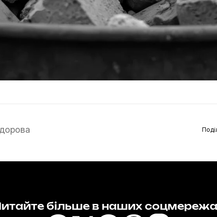
дорова
Поді
итайте більше в наших соцмереж