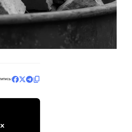
литись:
ах