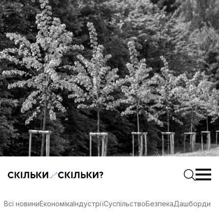
Скільки-скільки? — Медіа про суспільні дані
Введіть
Почати 
соцмережах
Всі новини
Економіка
Індустрії
Суспільство
Безпека
Дашборди