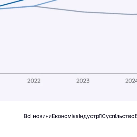
Всі новини
Економіка
Індустрії
Суспільство