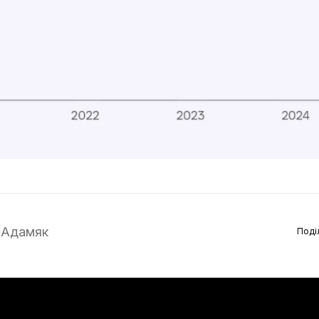
 Адамяк
Поді