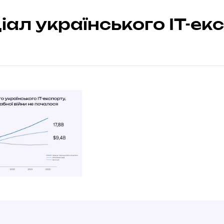
іал українського IT-ек