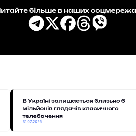
итайте більше в наших соцмереж
В Україні залишається близько 6
мільйонів глядачів класичного
телебачення
31.07.2026