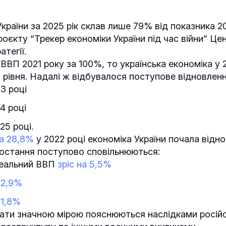
країни за 2025 рік склав лише 79% від показника 20
роєкту “Трекер економіки України під час війни” Це
атегії.
ВВП 2021 року за 100%, то українська економіка у 
о рівня. Надалі ж відбувалося поступове відновленн
3 році
4 році
25 році.
на 28,8%
у 2022 році економіка України почала відн
остання поступово сповільнюються:
реальний ВВП
зріс на 5,5%
–
2,9%
–
1,8%
ати значною мірою пояснюються наслідками російс