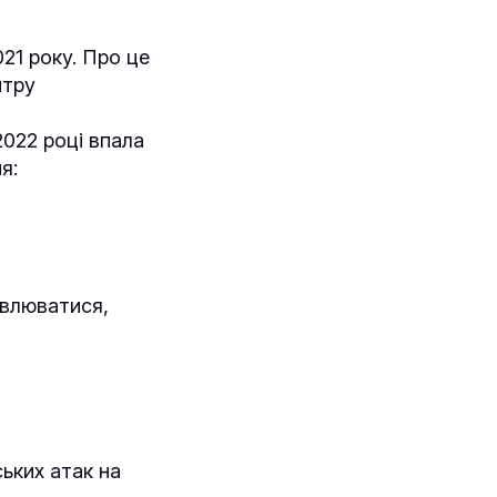
21 року. Про це
нтру
2022 році впала
я:
овлюватися,
ьких атак на