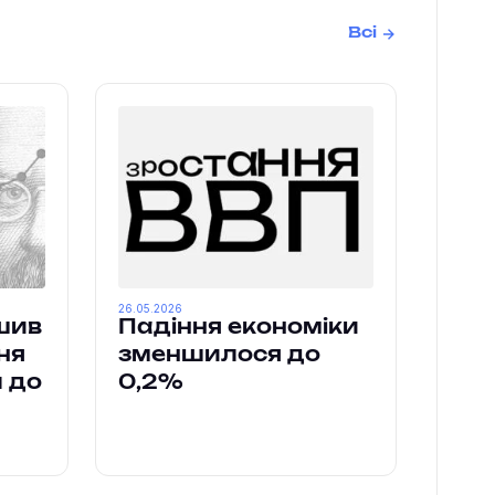
Всі
26.05.2026
шив
Падіння економіки
ня
зменшилося до
л до
0,2%