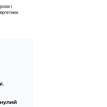
роки і
ергетики.
у,
инулий