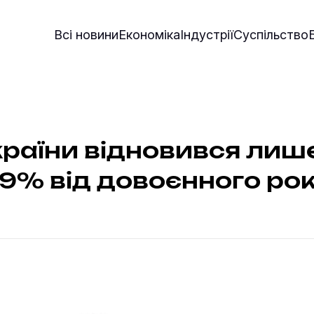
Всі новини
Економіка
Індустрії
Суспільство
раїни відновився лиш
79% від довоєнного ро