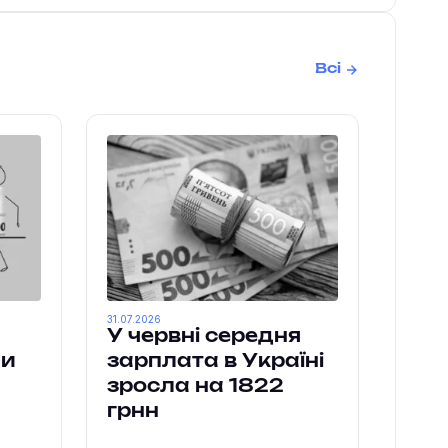
Всі
31.07.2026
У червні середня
ми
зарплата в Україні
зросла на 1822
грнн