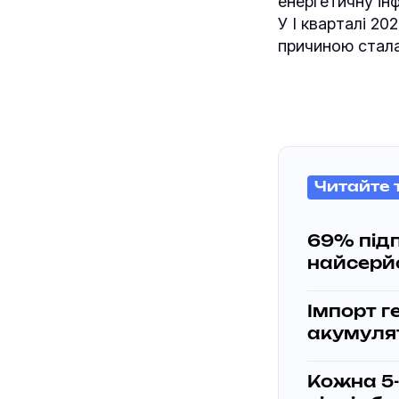
енергетичну ін
У І кварталі 2
причиною стала
Читайте 
69% під
найсерй
Імпорт г
акумулят
Кожна 5