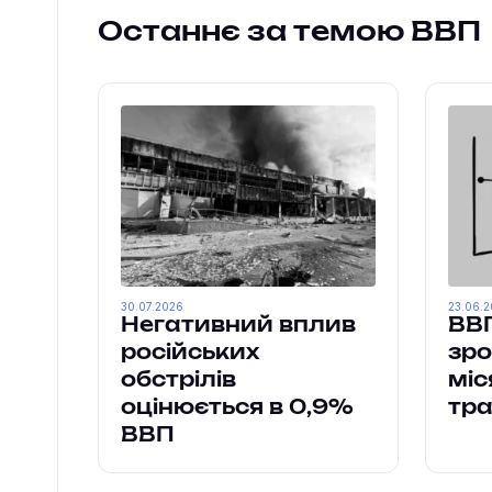
Останнє за темою ВВП
30.07.2026
23.06.
Негативний вплив
ВВП
російських
зро
обстрілів
міс
оцінюється в 0,9%
тра
ВВП