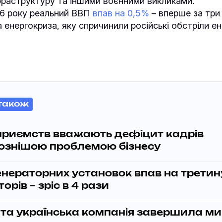
фраструктуру та іншими воєнними викликами.
026 року реальний ВВП
впав на 0,5%
– вперше за три 
 енергокриза, яку спричинили російські обстріли ен
також
приємств вважають дефіцит кадрів
ознішою проблемою бізнесу
енераторних установок впав на третин
орів – зріс в 4 рази
-та українська компанія завершила м