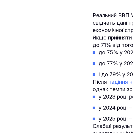
Реальний ВВП У
свідчать дані п
економічної стр
Якщо прийняти 
до 71% від тог
до 75% у 202
до 77% у 202
і до 79% у 20
Після
падіння 
однак темпи зр
у 2023 році 
у 2024 році 
у 2025 році 
Слабші результ