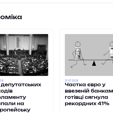
номіка
026
31.07.2026
 депутатських
Частка євро у
одів
ввезеній банка
рламенту
готівці сягнула
ипали на
рекордних 41%
ропейську