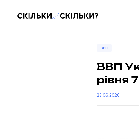
Скільки-скільки? — Медіа про суспільні дані
ВВП
ВВП Ук
рівня 
23.06.2026