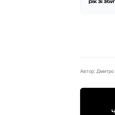
рік зі з
Автор:
Дмитро
Ч