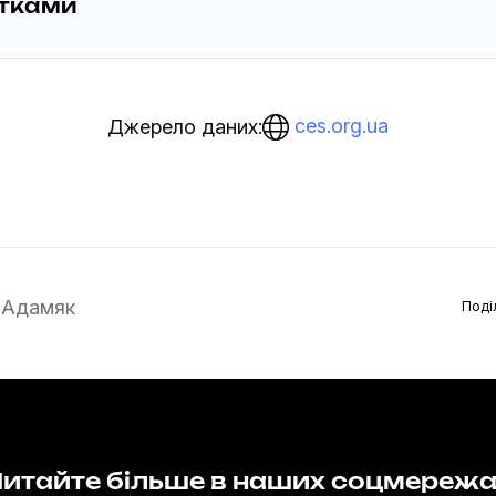
битками
ces.org.ua
Джерело даних:
 Адамяк
Поді
итайте більше в наших соцмереж