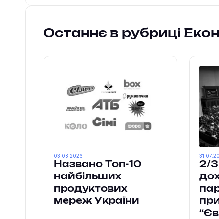
Останнє в рубриці Еко
03.08.2026
31.07.2
Названо Топ-10
2/3
найбільших
дох
продуктових
па
мереж України
пр
“Єв