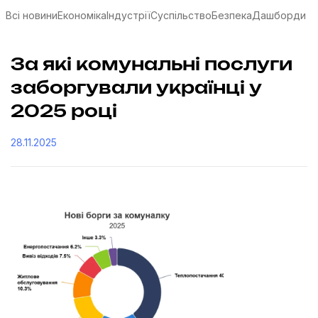
Всі новини
Економіка
Індустрії
Суспільство
Безпека
Дашборди
За які комунальні послуги
заборгували українці у
2025 році
28.11.2025