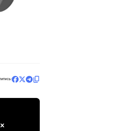
литись:
ах