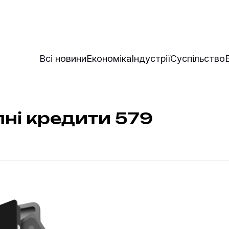
Всі новини
Економіка
Індустрії
Суспільство
ні кредити 579