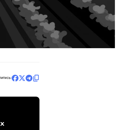
литись:
ах