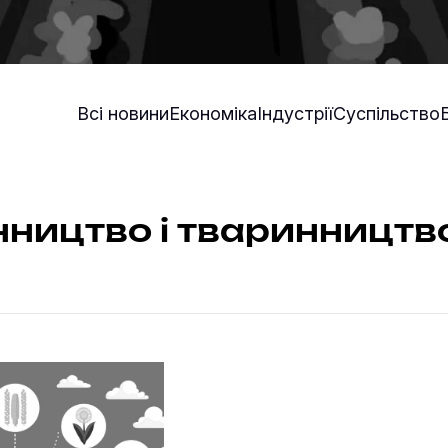
Всі новини
Економіка
Індустрії
Суспільство
ництво і тваринництв