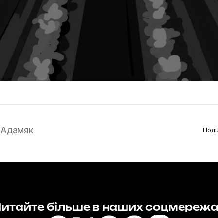
 Адамяк
Поді
итайте більше в наших соцмереж