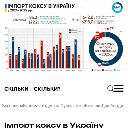
Скільки-скільки? — Медіа про суспільні дані
Введіть
Почати 
Всі новини
Економіка
Індустрії
Суспільство
Безпека
Дашборди
соцмережах
Імпорт коксу в Україну