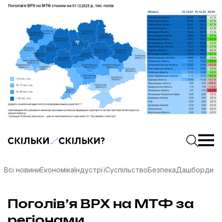
Скільки-скільки? — Медіа про суспільні дані
Введіть
Почати 
Всі новини
Економіка
Індустрії
Суспільство
Безпека
Дашборди
соцмережах
Поголів’я ВРХ на МТФ за
регіонами