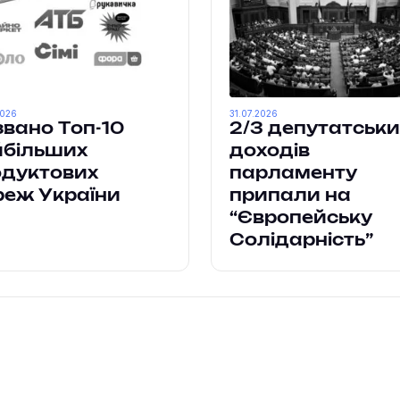
2026
31.07.2026
вано Топ-10
2/3 депутатськи
йбільших
доходів
одуктових
парламенту
реж України
припали на
“Європейську
Солідарність”