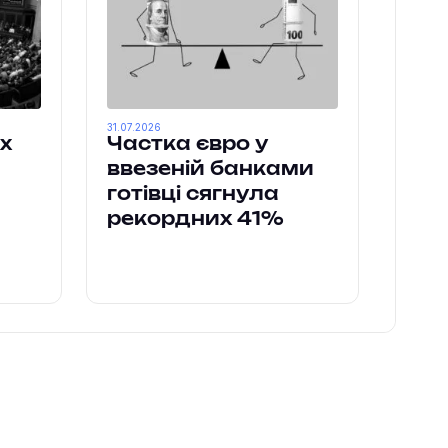
31.07.2026
х
Частка євро у
ввезеній банками
готівці сягнула
рекордних 41%