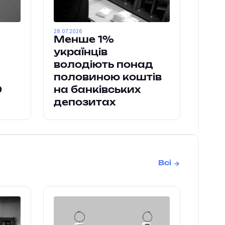
28.07.2026
Менше 1%
українців
володіють понад
половиною коштів
9
на банківських
депозитах
Всі