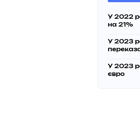
У 2022 р
на 21%
У 2023 р
переказ
У 2023 р
євро