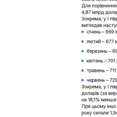
Для порівняння:
4,87 млрд долар
Зокрема, у І пі
виглядав насту
січень – 669
лютий – 677 
березень – 6
квітень – 701
травень – 711
червень – 72
Зокрема, у І пі
доларів (за вир
на 18,1% менше 
При цьому інші 
року склали 1,9