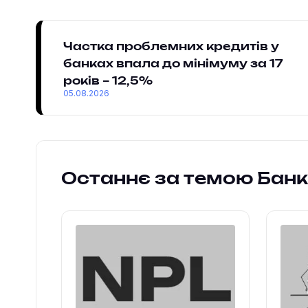
Частка проблемних кредитів у
банках впала до мінімуму за 17
років – 12,5%
05.08.2026
Останнє за темою Бан