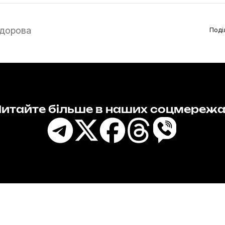
дорова
Поді
итайте більше в наших соцмереж