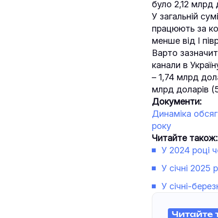
було 2,12 млрд 
У загальній сум
працюють за ко
менше від І пів
Варто зазначити
канали в Украї
– 1,74 млрд дол
млрд доларів (
Документи:
Динаміка обсягі
року
Читайте також:
У 2024 році 
У січні 2025
У січні-берез
Читайте 