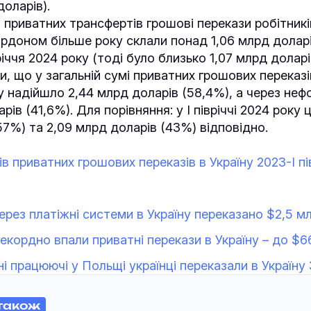
доларів).
і приватних трансфертів грошові перекази робітникі
рдоном більше року склали понад 1,06 млрд доларі
річчя 2024 року (тоді було близько 1,07 млрд доларі
, що у загальній сумі приватних грошових переказів
ну надійшло 2,44 млрд доларів (58,4%), а через неф
арів (41,6%). Для порівняння: у І півріччі 2024 року 
57%) та 2,09 млрд доларів (43%) відповідно.
в приватних грошових переказів в Україну 2023-І пі
через платіжні системи в Україну переказано $2,5 м
 рекордно впали приватні перекази в Україну – до $
ні працюючі у Польщі українці переказали в Україну
також