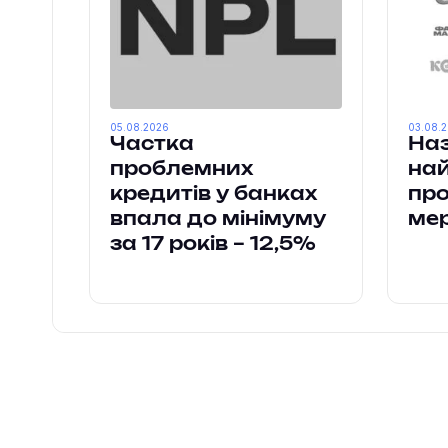
05.08.2026
03.08.
Частка
Наз
проблемних
на
кредитів у банках
пр
впала до мінімуму
ме
за 17 років – 12,5%