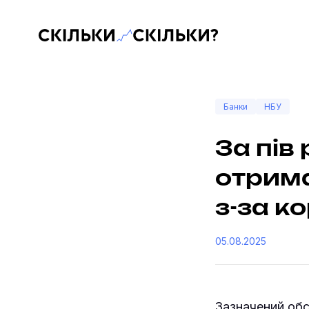
Скільки-скільки? — Медіа про суспільні дані
Банки
НБУ
За пів
отрима
з-за к
05.08.2025
Зазначений обся