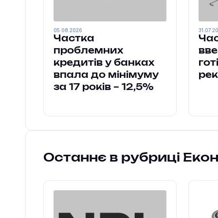
05.08.2026
31.07.2
Частка
Час
проблемних
вве
кредитів у банках
гот
впала до мінімуму
ре
за 17 років – 12,5%
Останнє в рубриці Еко