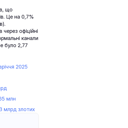
в, що
в. Це на 0,7%
в).
 через офіційні
ормальні канали
це було 2,77
вріччя 2025
лрд
665 млн
 3 млрд злотих