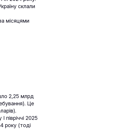
Україну склали
 за місяцями
йшло 2,25 млрд
ребування). Це
ларів).
І півріччі 2025
4 року (тоді