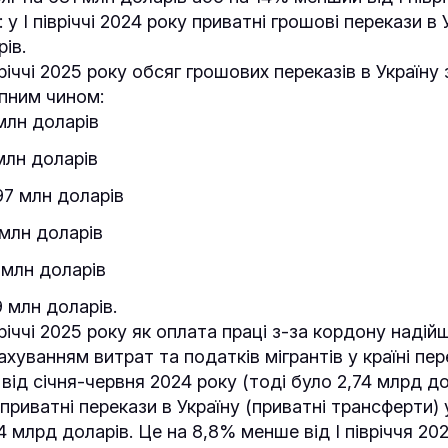
 у І півріччі 2024 року приватні грошові перекази в 
ів.
вріччі 2025 року обсяг грошових переказів в Україну
пним чином:
 млн доларів
млн доларів
97 млн доларів
 млн доларів
 млн доларів
9 млн доларів.
вріччі 2025 року як оплата праці з-за кордону наді
ахуванням витрат та податків мігрантів у країні пе
від січня-червня 2024 року (тоді було 2,74 млрд до
приватні перекази в Україну (приватні трансферти) у 
4 млрд доларів. Це на 8,8% менше від І півріччя 202