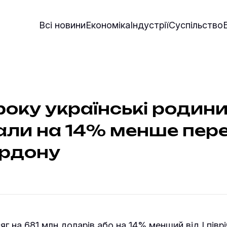
Всі новини
Економіка
Індустрії
Суспільство
 року українські родин
ли на 14% менше пере
ордону
г на 681 млн доларів або на 14% менший від І піврі