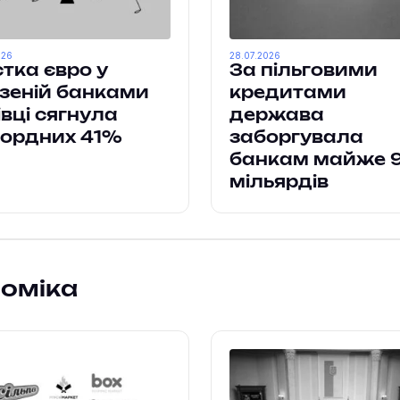
026
28.07.2026
тка євро у
За пільговими
зеній банками
кредитами
івці сягнула
держава
кордних 41%
заборгувала
банкам майже 
мільярдів
номіка