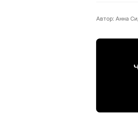
Автор:
Анна Си
Ч