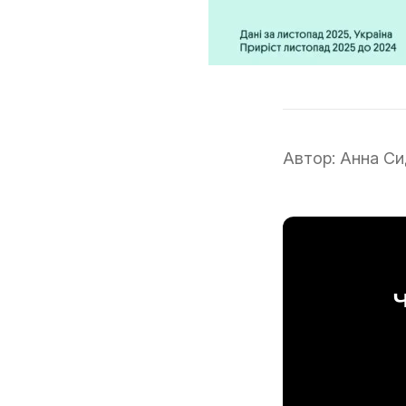
Автор:
Анна Си
Ч