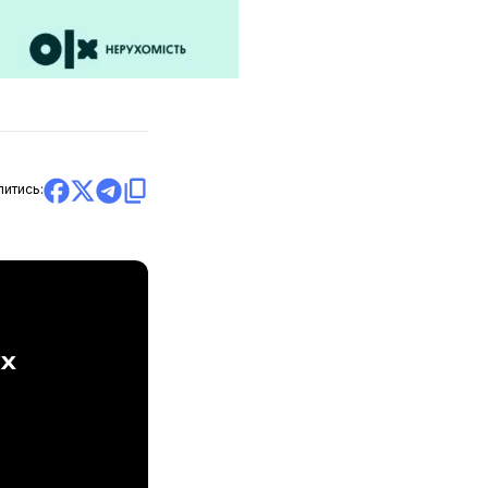
литись:
ах