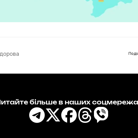
дорова
Поді
итайте більше в наших соцмереж