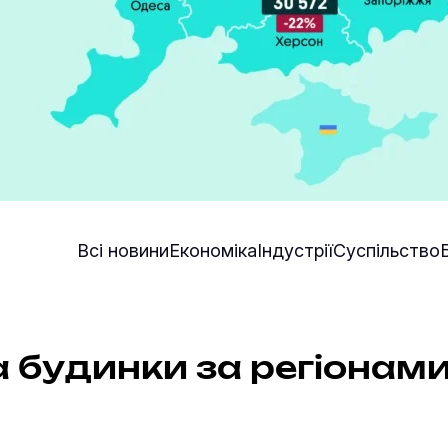
Всі новини
Економіка
Індустрії
Суспільство
а будинки за регіонам