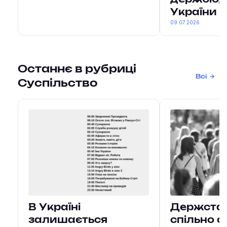
держбюд
України
09.07.2026
Останнє в рубриці
Всі
Суспільство
В Україні
Держстат 
залишається
спільно о