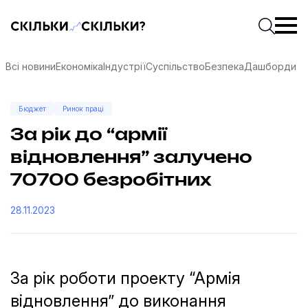
Скільки-скільки? — Медіа про суспільні дані
Введіть
Почати 
Всі новини
Економіка
Індустрії
Суспільство
Безпека
Дашборди
Бюджет
Ринок праці
За рік до “армії
відновлення” залучено
70700 безробітних
28.11.2023
За рік роботи проекту “Армія
соцмережах
відновлення” до виконання