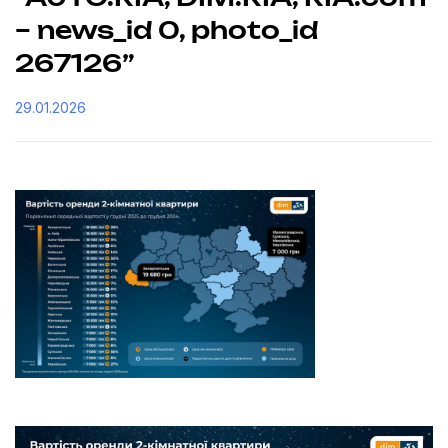
– news_id 0, photo_id
267126”
29.01.2026