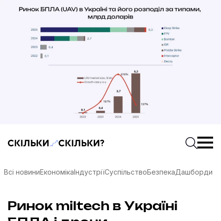
Скільки-скільки? — Медіа про суспільні дані
Введіть
Почати 
Всі новини
Економіка
Індустрії
Суспільство
Безпека
Дашборди
соцмережах
Ринок miltech в Україні