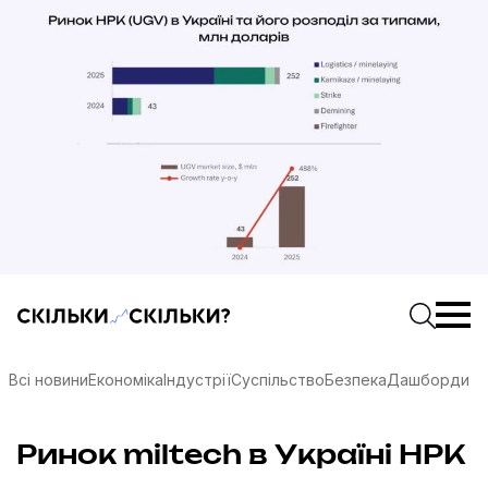
Скільки-скільки? — Медіа про суспільні дані
Введіть
Почати 
Всі новини
Економіка
Індустрії
Суспільство
Безпека
Дашборди
соцмережах
Ринок miltech в Україні НРК