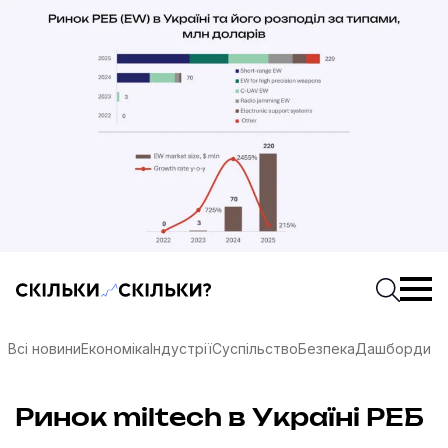
Скільки-скільки? — Медіа про суспільні дані
Введіть
Почати 
Всі новини
Економіка
Індустрії
Суспільство
Безпека
Дашборди
соцмережах
Ринок miltech в Україні РЕБ