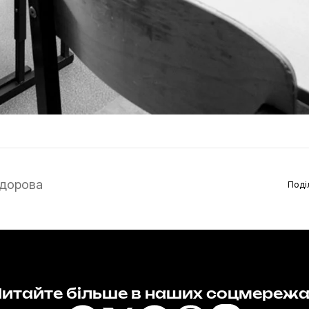
дорова
Поді
итайте більше в наших соцмереж