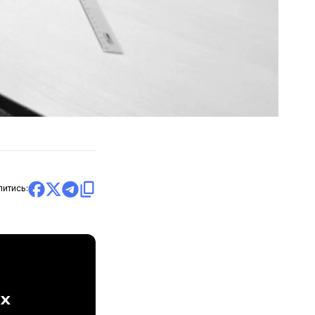
литись:
ах