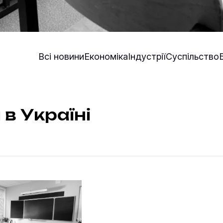
Всі новини
Економіка
Індустрії
Суспільство
в Україні