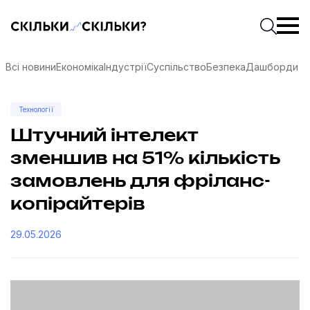
Скільки-скільки? — Медіа про суспільні дані
Введіть
Почати 
Всі новини
Економіка
Індустрії
Суспільство
Безпека
Дашборди
Технології
Штучний інтелект
зменшив на 51% кількість
замовлень для фріланс-
копірайтерів
29.05.2026
соцмережах