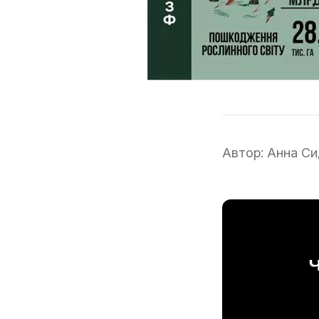
Автор:
Анна Си
Ч