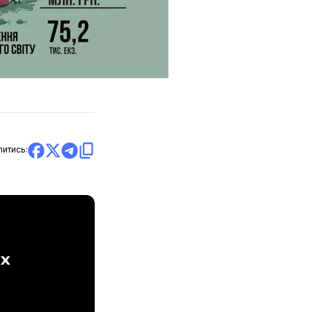
литись:
ах