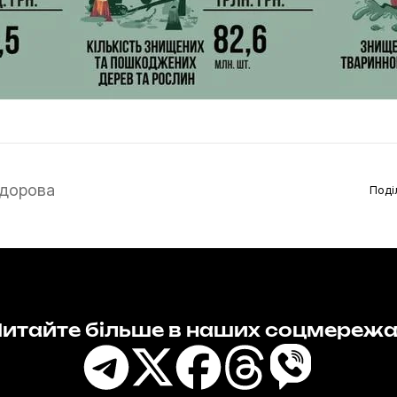
дорова
Поді
итайте більше в наших соцмереж