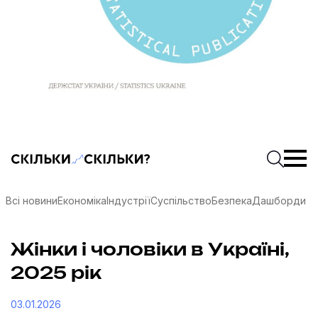
Скільки-скільки? — Медіа про суспільні дані
Введіть
Почати 
Всі новини
Економіка
Індустрії
Суспільство
Безпека
Дашборди
Жінки і чоловіки в Україні,
2025 рік
03.01.2026