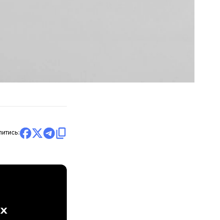
литись:
ах