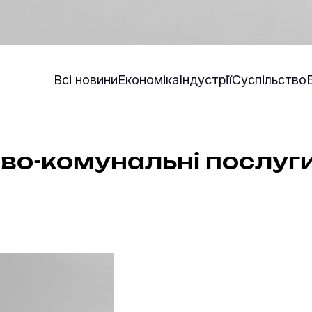
Всі новини
Економіка
Індустрії
Суспільство
во-комунальні послуг