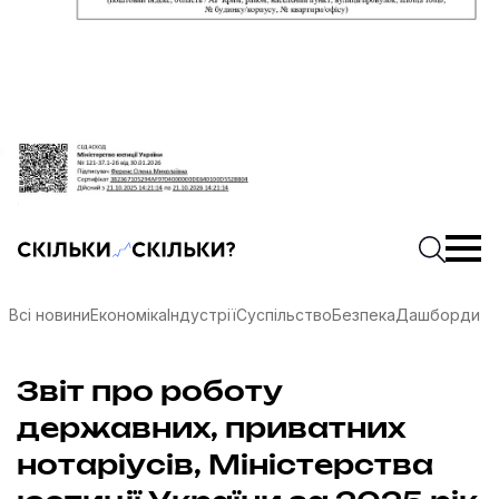
Скільки-скільки? — Медіа про суспільні дані
Введіть
Почати 
Всі новини
Економіка
Індустрії
Суспільство
Безпека
Дашборди
Звіт про роботу
державних, приватних
нотаріусів, Міністерства