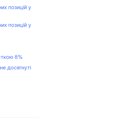
них позицій у
них позицій у
асткою 8%
 не досягнуті