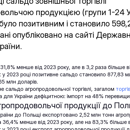
і сальдо зовнішньої торгівлі
вольчою продукцією (групи 1-24 
уло позитивним і становило 598,
ані опубліковано на сайті Державн
раїни.
31,8% менше від 2023 року, але в 3,2 раза більше ві
 у 2023 році позитивне сальдо становило 877,83 мл
,65 млн доларів.
е сальдо агропродовольчої торгівлі, загалом
торгі
ла для України дефіцитною: імпорт на 48% перевищи
гропродовольчої продукції до Пол
України до Польщі експортовано 2,52 млн тонн агро
а 36,4% менше від 2023 року, але на 83,3% більше в
: у 2023 році експорт агропродовольчої продукції 