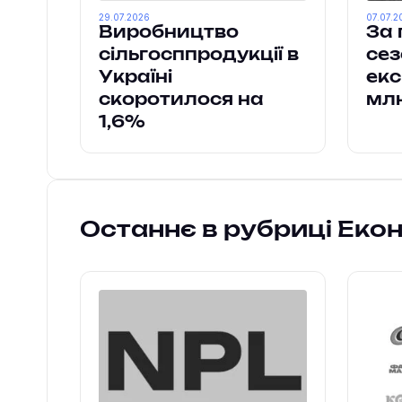
29.07.2026
07.07.2
Виробництво
За 
сільгосппродукції в
сез
Україні
екс
скоротилося на
млн
1,6%
Останнє в рубриці Еко