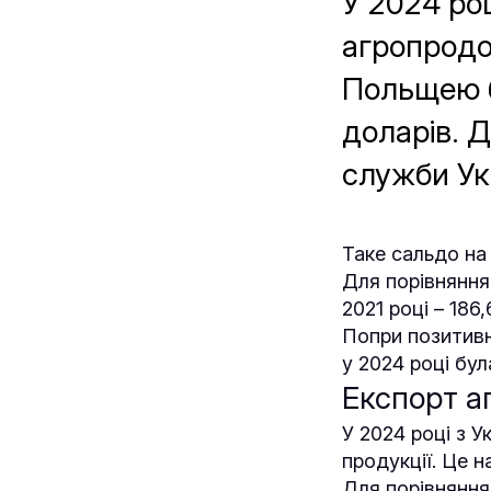
У 2024 роц
агропродо
Польщею б
доларів. Д
служби Ук
Таке сальдо на 
Для порівняння:
2021 році – 186
Попри позитивн
у 2024 році бу
Експорт а
У 2024 році з 
продукції. Це н
Для порівняння