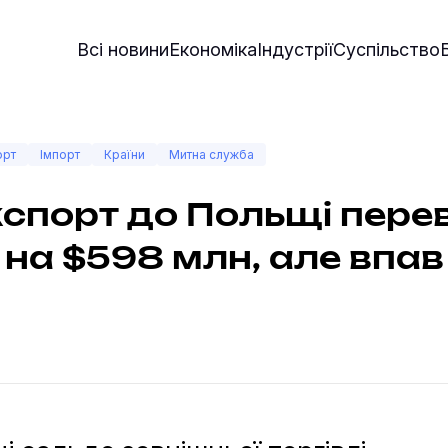
Всі новини
Економіка
Індустрії
Суспільство
орт
Імпорт
Країни
Митна служба
спорт до Польщі пер
 на $598 млн, але впав