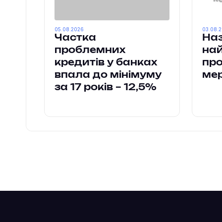
05.08.2026
03.08.
Частка
Наз
проблемних
на
кредитів у банках
пр
впала до мінімуму
ме
за 17 років – 12,5%