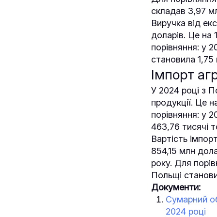
складав 3,97 мл
Виручка від ек
доларів. Це на 
порівняння: у 
становила 1,75 
Імпорт аг
У 2024 році з 
продукції. Це н
порівняння: у 
463,76 тисячі т
Вартість імпор
854,15 млн дола
року. Для порів
Польщі становил
Документи:
Сумарний об
2024 році