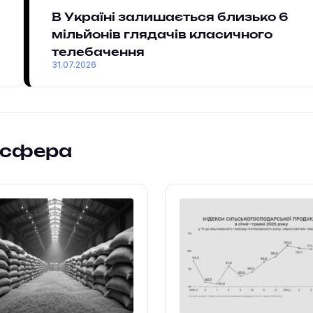
В Україні залишається близько 6
мільйонів глядачів класичного
телебачення
31.07.2026
осфера