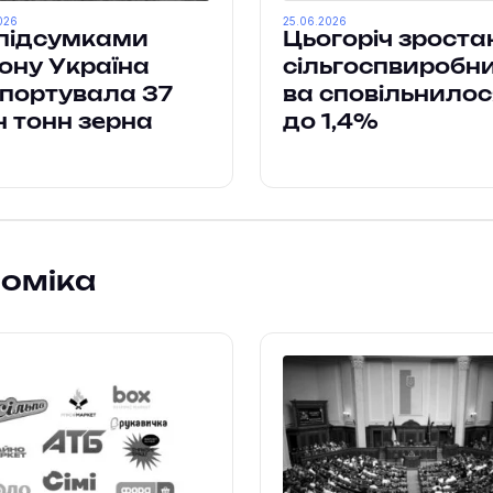
026
25.06.2026
підсумками
Цьогоріч зроста
ону Україна
сільгоспвиробн
портувала 37
ва сповільнилос
 тонн зерна
до 1,4%
номіка