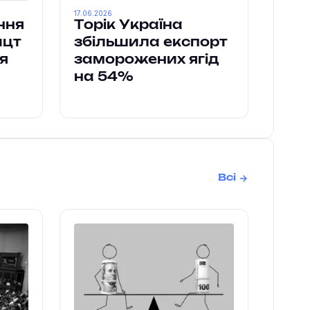
17.06.2026
ння
Торік Україна
ицт
збільшила експорт
я
заморожених ягід
на 54%
Всі