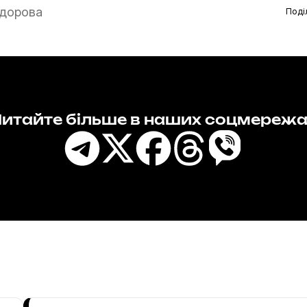
дорова
Поді
итайте більше в наших соцмереж