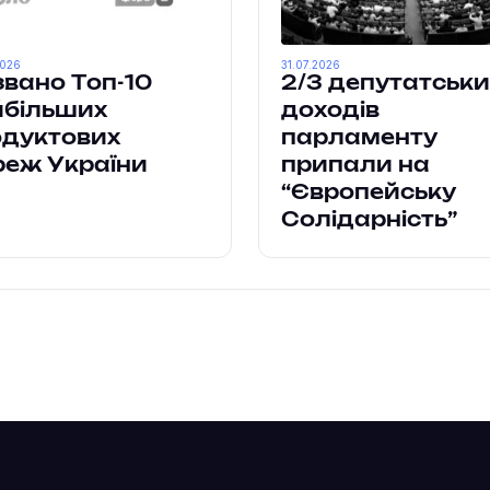
2026
31.07.2026
вано Топ-10
2/3 депутатськи
йбільших
доходів
одуктових
парламенту
реж України
припали на
“Європейську
Солідарність”