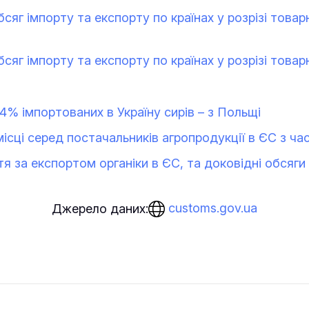
сяг імпорту та експорту по країнах у розрізі товар
сяг імпорту та експорту по країнах у розрізі товар
44% імпортованих в Україну сирів – з Польщі
 місці серед постачальників агропродукції в ЄС з ч
тя за експортом органіки в ЄС, та доковідні обсяги
customs.gov.ua
Джерело даних: