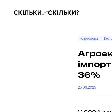
Скільки-скільки? — Медіа про суспільні дані
Агросфера
Експ
Агроек
імпорт
36%
25.06.2025