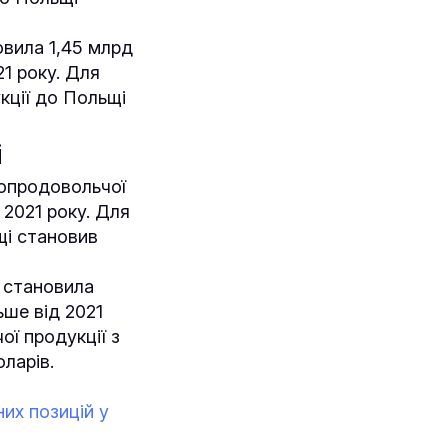
овила 1,45 млрд
21 року. Для
кції до Польщі
і
ропродовольчої
 2021 року. Для
щі становив
і становила
ьше від 2021
ої продукції з
оларів.
них позицій у