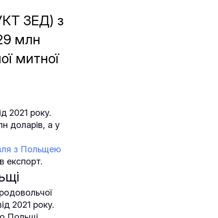
УКТ ЗЕД) з
29 млн
ої митної
д 2021 року.
н доларів, а у
вля з Польщею
в експорт.
ьщі
продовольчої
ід 2021 року.
до Польщі