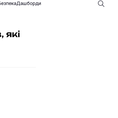
Введіть 
Почати 
Безпека
Дашборди
, які