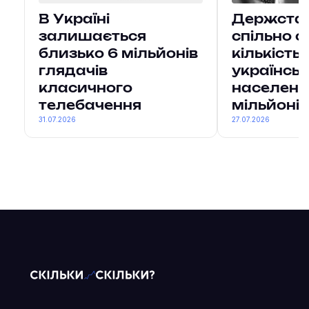
В Україні
Держстат 
залишається
спільно о
близько 6 мільйонів
кількість
глядачів
українсь
класичного
населенн
телебачення
мільйонів
31.07.2026
27.07.2026