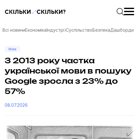
Скільки-скільки? — Медіа про суспільні дані
Введіть
Почати 
Всі новини
Економіка
Індустрії
Суспільство
Безпека
Дашборди
Мова
З 2013 року частка
української мови в пошуку
Google зросла з 23% до
57%
08.07.2026
соцмережах