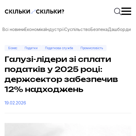
Скільки-скільки? — Медіа про суспільні дані
Введіть
Почати 
Всі новини
Економіка
Індустрії
Суспільство
Безпека
Дашборди
Бізнес
Податки
Податкова служба
Промисловість
Галузі-лідери зі сплати
податків у 2025 році:
держсектор забезпечив
12% надходжень
19.02.2026
соцмережах