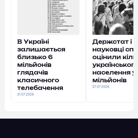
В Україні
Держстат і
залишається
науковці спі
близько 6
оцінили кіль
мільйонів
українськог
глядачів
населення у
класичного
мільйонів
27.07.2026
телебачення
31.07.2026