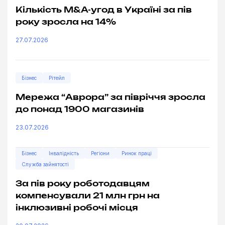
Кількість M&A-угод в Україні за пів
року зросла на 14%
27.07.2026
Бізнес
Рітейл
Мережа “Аврора” за півріччя зросла
до понад 1900 магазинів
23.07.2026
Бізнес
Інвалідність
Регіони
Ринок праці
Служба зайнятості
За пів року роботодавцям
компенсували 21 млн грн на
інклюзивні робочі місця