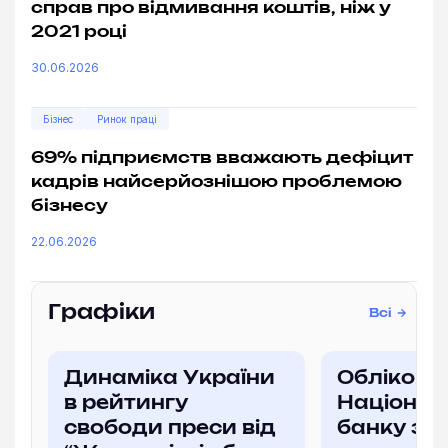
справ про відмивання коштів, ніж у
2021 році
30.06.2026
Бізнес
Ринок праці
69% підприємств вважають дефіцит
кадрів найсерйознішою проблемою
бізнесу
22.06.2026
Графіки
Всі
Динаміка України
Облікова
в рейтингу
Націонал
свободи преси від
банку за