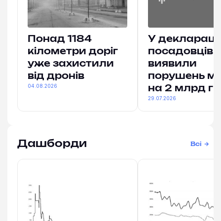
Понад 1184
У деклараці
кілометри доріг
посадовців
уже захистили
виявили
від дронів
порушень м
04.08.2026
на 2 млрд гр
29.07.2026
Дашборди
Всі