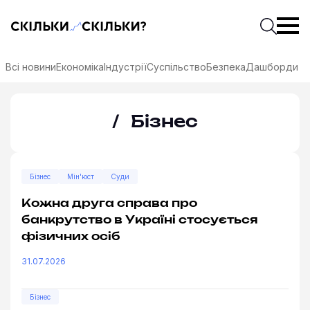
Скільки-скільки? — Медіа про суспільні дані
Введіть
Почати 
Всі новини
Економіка
Індустрії
Суспільство
Безпека
Дашборди
Бізнес
Бізнес
Мін'юст
Суди
Кожна друга справа про
банкрутство в Україні стосується
фізичних осіб
31.07.2026
соцмережах
Бізнес