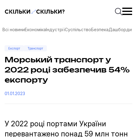
Скільки-скільки? — Медіа про суспільні дані
Введіть
Почати 
Всі новини
Економіка
Індустрії
Суспільство
Безпека
Дашборди
Експорт
Транспорт
Морський транспорт у
2022 році забезпечив 54%
експорту
01.01.2023
У 2022 році портами України
соцмережах
перевантажено понад 59 млн тонн