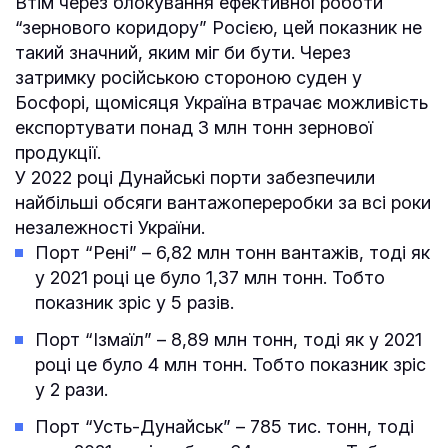
Втім через блокування ефективної роботи
“зернового коридору” Росією, цей показник не
такий значний, яким міг би бути. Через
затримку російською стороною суден у
Босфорі, щомісяця Україна втрачає можливість
експортувати понад 3 млн тонн зернової
продукції.
У 2022 році Дунайські порти забезпечили
найбільші обсяги вантажопереробки за всі роки
незалежності України.
Порт “Рені” – 6,82 млн тонн вантажів, тоді як
у 2021 році це було 1,37 млн тонн. Тобто
показник зріс у 5 разів.
Порт “Ізмаїл” – 8,89 млн тонн, тоді як у 2021
році це було 4 млн тонн. Тобто показник зріс
у 2 рази.
Порт “Усть-Дунайськ” – 785 тис. тонн, тоді