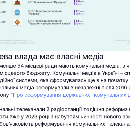
ева влада має власні медіа
енше 54 місцеві ради мають комунальні медіа, з як
 місцевого бюджету. Комунальні медіа в Україні – с
дійної системи, яка сформувалась ще в на початку 9
нальних медіа реформували в незалежні після 2016 
ону “
Про реформування державних і комунальних 
альні телеканали й радіостанції тодішня реформа н
ти вже у 2023 році з набуттям чинності нового за
обов’язковість реформування комунальних телеканал