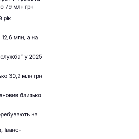
но 79 млн грн
 рік
12,6 млн, а на
 служба” у 2025
ко 30,2 млн грн
тановив близько
перебувають на
, Івано-