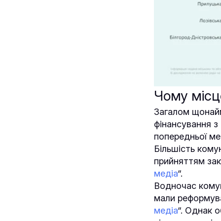
Чому місц
Загалом щонайм
фінансування з
попередньої ме
Більшість кому
прийняттям зак
медіа
“.
Водночас комун
мали реформува
медіа
“. Однак 