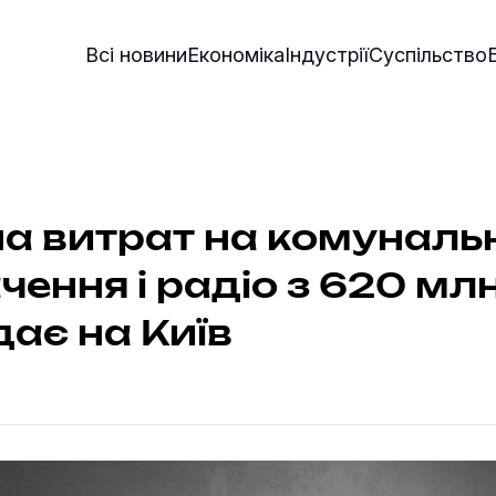
Всі новини
Економіка
Індустрії
Суспільство
а витрат на комунальн
чення і радіо з 620 мл
ає на Київ