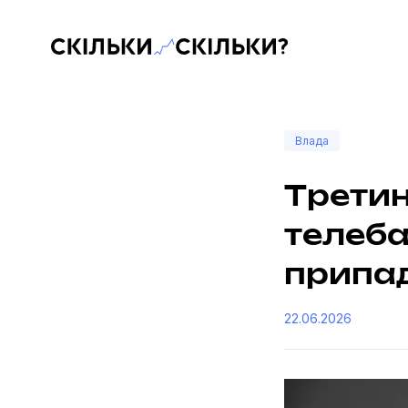
Скільки-скільки? — Медіа про суспільні дані
Влада
Третин
телеба
припад
22.06.2026