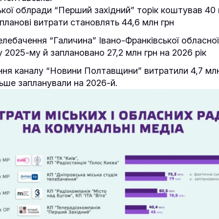
ької облради “Перший західний” торік коштував 40 м
 планові витрати становлять 44,6 млн грн
елебачення “Галичина” Івано-Франківської обласно
у 2025-му й заплановано 27,2 млн грн на 2026 рік
ння каналу “Новини Полтавщини” витратили 4,7 млн 
льше запланували на 2026-й.