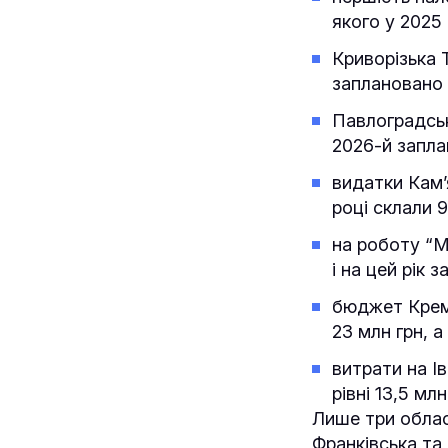
якого у 2025 
Криворізька Т
заплановано 
Павлоградськ
2026-й запла
видатки Кам’
році склали 9
на роботу “М
і на цей рік 
бюджет Креме
23 млн грн, а
витрати на І
рівні 13,5 млн
Лише три обласн
Франківська та