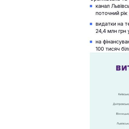
канал Львівс
поточний рік
видатки на т
24,4 млн грн 
на фінансува
100 тисяч бі