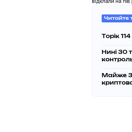
відклали на пів
Читайте 
Торік 11
Нині 30 
контроль
Майже 3 
криптов