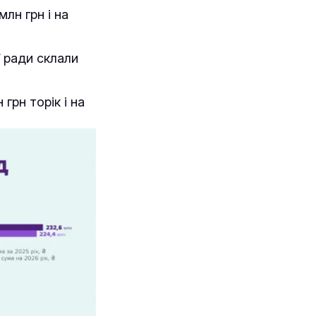
лн грн і на
ї ради склали
грн торік і на