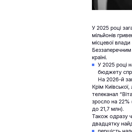
У 2025 році за
мільйонів грив
місцевої влади 
Беззаперечним л
країні.
У 2025 році н
бюджету спрям
На 2026-й за
Крім Київської,
телеканал “Віта
зросло на 22% (
до 21,7 млн).
Також одразу ч
двадцятку най
першість нал