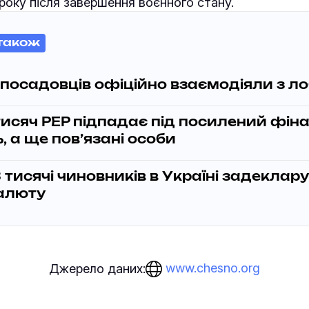
 року після завершення воєнного стану.
також
4 посадовців офіційно взаємодіяли з л
тисяч PEP підпадає під посилений фін
, а ще пов’язані особи
тисячі чиновників в Україні задеклар
алюту
www.chesno.org
Джерело даних: