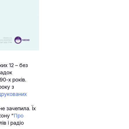
их 12 – без
падок
0-х років.
року з
друкованих
е зачепила. Їх
кону “
Про
ів і радіо