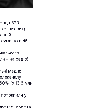
понад 620
джетних витрат
анцій.
 суми по всій
иївського
н – на радіо).
ьні медіа:
телеканалу
 60% (з 13,6 млн
 потрапили у
іпроTV”, робота