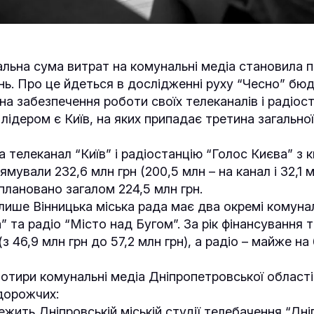
гальна сума витрат на комунальні медіа становила 
ень. Про це йдеться в дослідженні руху “Чесно” бю
на забезпечення роботи своїх телеканалів і радіост
ідером є Київ, на яких припадає третина загальної
а телеканал “Київ” і радіостанцію “Голос Києва” з к
ували 232,6 млн грн (200,5 млн – на канал і 32,1 мл
плановано загалом 224,5 млн грн.
 лише Вінницька міська рада має два окремі комунал
” та радіо “Місто над Бугом”. За рік фінансування 
з 46,9 млн грн до 57,2 млн грн), а радіо – майже на
отири комунальні медіа Дніпропетровської області
дорожчих:
ежить Дніпровській міській студії телебачення “Дн