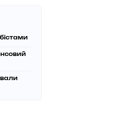
обістами
ансовий
ували