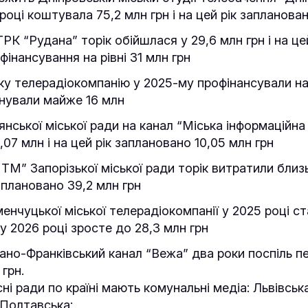
році коштувала 75,2 млн грн і на цей рік запланова
РК “Рудана” торік обійшлася у 29,6 млн грн і на цей
фінансування на рівні 31 млн грн
у телерадіокомпанію у 2025-му профінансували на 
нували майже 16 млн
янської міської ради на канал “Міська інформаційна
,07 млн і на цей рік заплановано 10,05 млн грн
ТМ” Запорізької міської ради торік витратили близь
заплановано 39,2 млн грн
нчуцької міської телерадіокомпанії у 2025 році с
 у 2026 році зросте до 28,3 млн грн
вано-Франківський канал “Вежа” два роки поспіль 
 грн.
і ради по країні мають комунальні медіа: Львівська
 Полтавська: